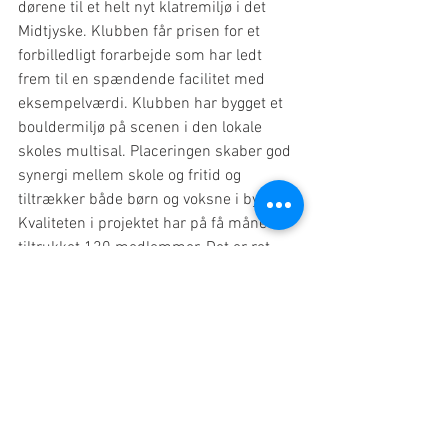
dørene til et helt nyt klatremiljø i det 
Midtjyske. Klubben får prisen for et 
forbilledligt forarbejde som har ledt 
frem til en spændende facilitet med 
eksempelværdi. Klubben har bygget et 
bouldermiljø på scenen i den lokale 
skoles multisal. Placeringen skaber god 
synergi mellem skole og fritid og 
tiltrækker både børn og voksne i byen. 
Kvaliteten i projektet har på få måneder 
tiltrukket 120 medlemmer. Det er ret 
imponerende og det bliver spændende 
at følge udviklingen i den nye klub i Ry.