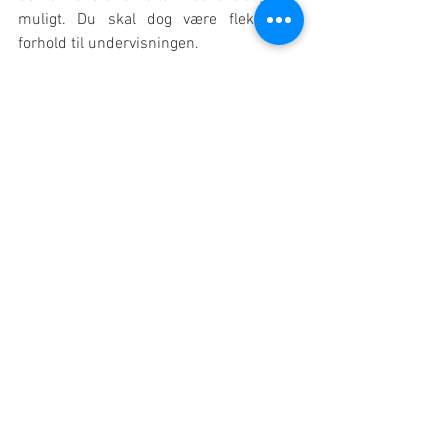
muligt. Du skal dog være fleksibel i 
forhold til undervisningen.
Der kommer til at være en del transport, 
så du skal være indstillet på at 
transportere dig i bil eller med offentlig 
transport til de relevante klubber.
I efteråret 2021 kan vi tilbyde 6-8 timers 
undervisning om ugen.
Vi forventer at afholde samtaler i uge 32 
og starter holdene op i klubberne i 
starten af september.
Dansk Klatreforbund har mange 
berøringsflader i forhold til klubber, 
institutioner og forskellige måder at 
bruge klatresporten. Hvis du ikke føler, at 
du lever helt op til ovenstående 