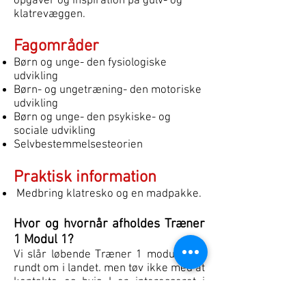
opgaver og inspiration på gulv- og
klatrevæggen.
Fagområder
Børn og unge- den fysiologiske
udvikling
Børn- og ungetræning- den motoriske
udvikling
Børn og unge- den psykiske- og
sociale udvikling
Selvbestemmelsesteorien
Praktisk information
Medbring klatresko og en madpakke.
Hvor og hvornår afholdes Træner
1 Modul 1?
Vi slår løbende Træner 1 moduler op
rundt om i landet. men tøv ikke med at
kontakte os hvis I er interesseret i
uddannelsen.
Kontakt