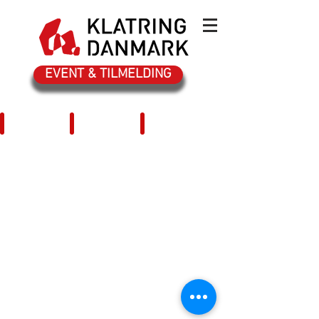
EVENT & TILMELDING
Paraklatrer
Paraklatring i klubben
Paraklatring- landsholdet
Paraklatrer
Paraklatring
Paraklatring-
i
landsholdet
klubben