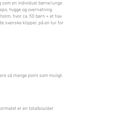
g som en individuel børne/unge
hops, hygge og overnatning.
olm, hvor ca. 50 børn + et hav
de svenske klipper, på en tur for
ore så mange point som muligt.
Formatet er en totalboulder