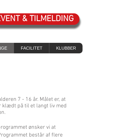
EVENT & TILMELDING
NGE
FACILITET
KLUBBER
eren 7 - 16 år. Målet er, at
klædt på til et langt liv med
on.
programmet ønsker vi at
 Programmet består af flere