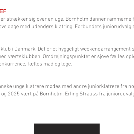
RÆF
der strækker sig over en uge. Bornholm danner rammerne 
ove dage med udendørs klatring. Forbundets juniorudvalg 
treklub i Danmark. Det er et hyggeligt weekendarrangement
ed værtsklubben. Omdrejningspunktet er sjove fælles ople
onkurrence, fælles mad og lege.
danske unge klatrere mødes med andre juniorklatrere fra no
og 2025 vært på Bornholm. Erling Strauss fra juniorudvalget