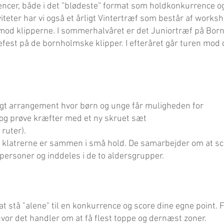
cer, både i det ”blødeste” format som holdkonkurrence o
iteter har vi også et årligt Vintertræf som består af works
d klipperne. I sommerhalvåret er det Juniortræf på Bornh
refest på de bornholmske klipper. I efteråret går turen mod 
sligt arrangement hvor børn og unge får muligheden for
l og prøve kræfter med et ny skruet sæt
ruter).
 klatrerne er sammen i små hold. De samarbejder om at sc
ersoner og inddeles i de to aldersgrupper. ​​​
t stå "alene" til en konkurrence og score dine egne point. 
r det handler om at få flest toppe og dernæst zoner.