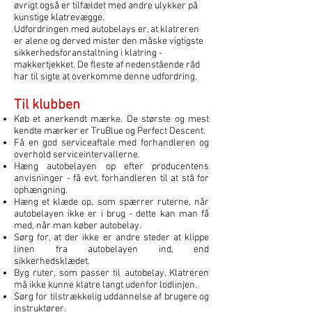
øvrigt også er tilfældet med andre ulykker på
kunstige klatrevægge.
Udfordringen med autobelays er, at klatreren
er alene og derved mister den måske vigtigste
sikkerhedsforanstaltning i klatring -
makkertjekket. De fleste af nedenstående råd
har til sigte at overkomme denne udfordring.
Til klubben
Køb et anerkendt mærke. De største og mest
kendte mærker er TruBlue og Perfect Descent.
Få en god serviceaftale med forhandleren og
overhold serviceintervallerne.
Hæng autobelayen op efter producentens
anvisninger - få evt. forhandleren til at stå for
ophængning.
Hæng et klæde op, som spærrer ruterne, når
autobelayen ikke er i brug - dette kan man få
med, når man køber autobelay.
Sørg for, at der ikke er andre steder at klippe
linen fra autobelayen ind, end
sikkerhedsklædet.
Byg ruter, som passer til autobelay. Klatreren
må ikke kunne klatre langt udenfor lodlinjen.
Sørg for tilstrækkelig uddannelse af brugere og
instruktører.