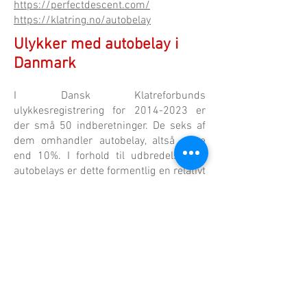
https://perfectdescent.com/
https://klatring.no/autobelay
Ulykker med autobelay i
Danmark
I Dansk Klatreforbunds
ulykkesregistrering for
2014-2023
er
der små 50 indberetninger. De seks af
dem omhandler autobelay, altså mere
end 10%.
I forhold til udbredelsen af
autobelays er dette formentlig en relativt
høj andel. Det skal dog understreges, at
antallet af indberetninger i Danmark er
så lavt,
at der ikke kan drages sikre
statistiske konklusioner.
Tre af de indberettede sager førte til
personskade, to handlede om problemer
med autobelayens funktion, en var en
nærved-ulykke, hvor klatreren glemte at