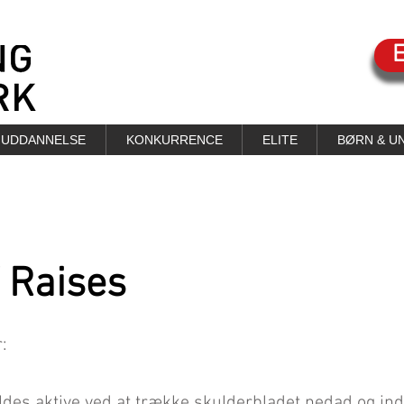
UDDANNELSE
KONKURRENCE
ELITE
BØRN & U
W Raises
:
ldes aktive ved at trække skulderbladet nedad og in