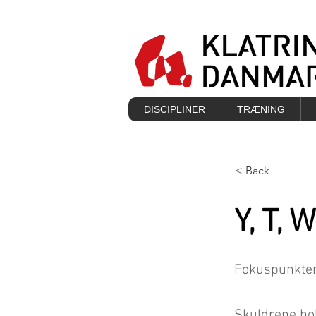
DISCIPLINER
TRÆNING
< Back
Y, T, 
Fokuspunkter
​Skuldrene ho