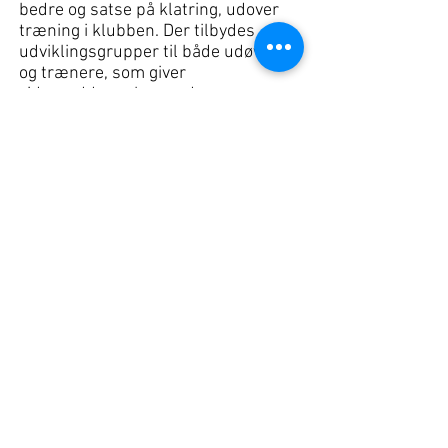
bedre og satse på klatring, udover
træning i klubben. Der tilbydes
udviklingsgrupper til både udøvere
og trænere, som giver
videreuddannelse mod
talentudvikling igennem en række
træningssamlinger.
Konkurrencemiljøet
Der afholdes 20-30 konkurrencer i
Danmark om året, hvoraf de fleste
er rettet mod eliten. Der mangler
breddekonkurrencer, særlig for
juniorer, hvis konkurrencemiljøet
skal vokse. Kun ca. 3-5 % af vores
medlemmer deltager i konkurrencer.
Landshold
Landsholdet har de dygtigste
trænere, rutebyggere og et etableret