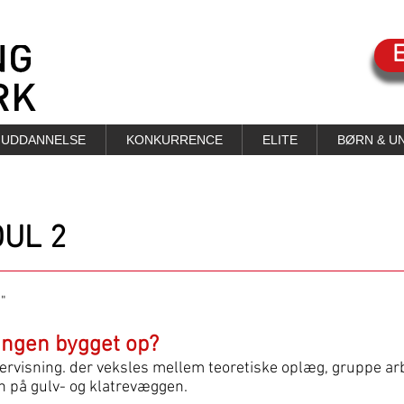
UDDANNELSE
KONKURRENCE
ELITE
BØRN & U
UL 2
e"
ingen bygget op?
ervisning. der veksles mellem teoretiske oplæg, gruppe ar
on på gulv- og klatrevæggen.