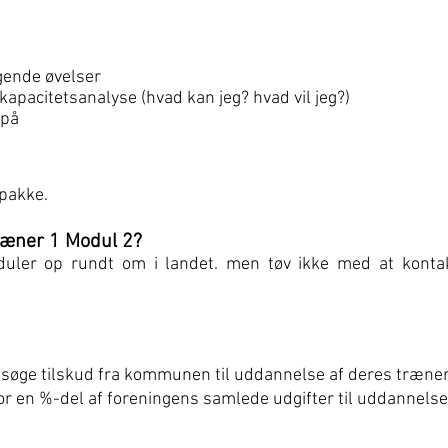
ende øvelser
apacitetsanalyse (hvad kan jeg? hvad vil jeg?)
 på
pakke.
ræner 1 Modul 2?
uler op rundt om i landet. men tøv ikke med at kontakt
søge tilskud fra kommunen til uddannelse af deres trænere. 
 en %-del af foreningens samlede udgifter til uddannelse