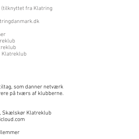
tilknyttet fra Klatring
atringdanmark.dk
er
treklub
treklub
 Klatreklub
tiltag, som danner netværk
ere på tværs af klubberne.
, Skælskør Klatreklub
icloud.com
edlemmer