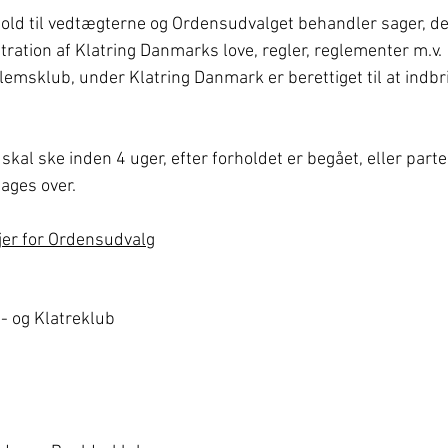
old til vedtægterne og Ordensudvalget behandler sager, de
stration af Klatring Danmarks love, regler, reglementer m.v.
emsklub, under Klatring Danmark er berettiget til at indbr
skal ske inden 4 uger, efter forholdet er begået, eller part
lages over.
jer for Ordensudvalg
- og Klatreklub