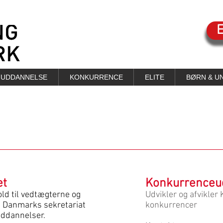
UDDANNELSE
KONKURRENCE
ELITE
BØRN & U
et
Konkurrenceu
old til vedtægterne og
Udvikler og afvikler
 Danmarks sekretariat
konkurrencer
uddannelser.