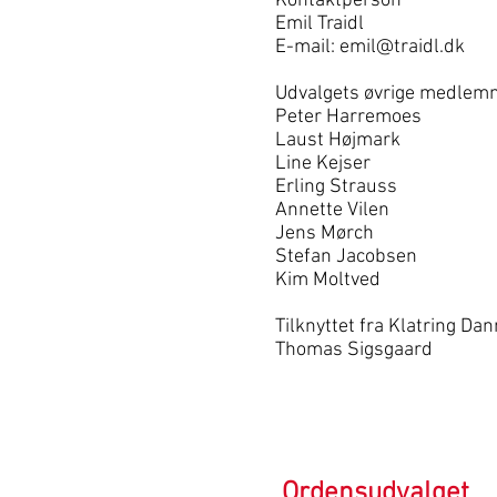
Kontaktperson
Emil Traidl
E-mail:
emil@traidl.dk
Udvalgets øvrige medlem
Peter Harremoes
Laust Højmark
Line Kejser
Erling Strauss
Annette Vilen
Jens Mørch
Stefan Jacobsen
Kim Moltved
Tilknyttet fra Klatring Da
Thomas Sigsgaard
Ordensudvalget