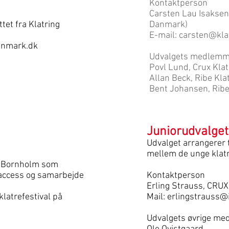
Kontaktperson
Carsten Lau Isaksen (
tet fra Klatring
Danmark)
E-mail: carsten@kl
anmark.dk
Udvalgets medlemm
Povl Lund, Crux Kla
Allan Beck, Ribe Kla
Bent Johansen, Ribe
Juniorudvalget
Udvalget arrangerer 
mellem de unge klatr
f Bornholm som
 access og samarbejde
Kontaktperson
Erling Strauss, CRUX
latrefestival på
Mail:
erlingstrauss@
Udvalgets øvrige m