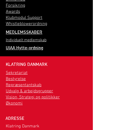
Forsikring
Awards
Klubmodul Support
Whistleblowerordning
MEDLEMSSKABER
Individuelt medlemskab
UIAA Hytte-ordning
KLATRING DANMARK
Sekretariat
Bestyrelse
Repræsentantskab
Udvalg & arbejdsgrupper
Vision, Strategi og politikker
Økonomi
ADRESSE
Klatring Danmark