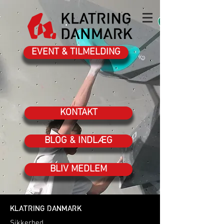
EVENT & TILMELDING
KONTAKT
BLOG & INDLÆG
BLIV MEDLEM
KLATRING DANMARK
Sikkerhed