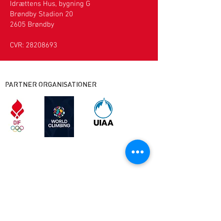
Idrættens Hus, bygning G
Brøndby Stadion 20
2605 Brøndby
CVR:
28208693
PARTNER ORGANISATIONER
KOMMERCIELLE PARTNERE