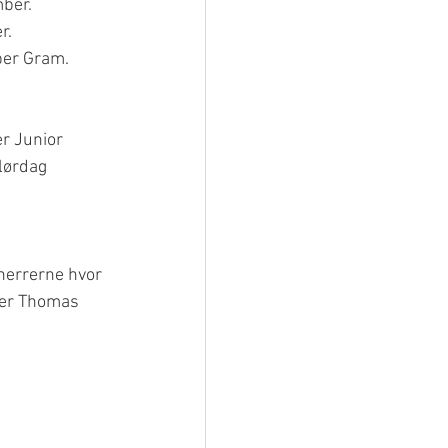
ber.
r.
per Gram.
r Junior 
lørdag 
herrerne hvor 
uer Thomas 