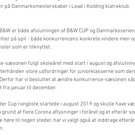
n på Danmarksmesterskaber i Lead i Kolding klatreklub.
 B&W er både afslutningen af B&W CUP og Danmarksserie
 titler på spil - både konkurrencens konkrete vindere men o
ster som er tilknyttet.
e-sæsonen fulgt skoleåret med start i august og afslutning 
fterhånden store udfordringer for juniorklasserne som der
 Derfor har vi besluttet at ændre konkurrence-sæsonen såd
 fra januar til december. 
r Cup rangliste startede i august 2019 og skulle have vær
å grund af flere Corona aflysninger i foråret og et efterår s
høre til nogen steder, har vi valgt også at inddrage efterår
n.