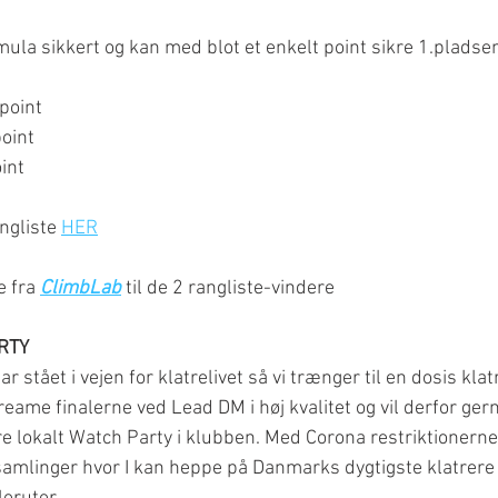
ula sikkert og kan med blot et enkelt point sikre 1.pladsen
point
point
int
ngliste 
HER
 fra 
ClimbLab
 til de 2 rangliste-vindere
RTY
 stået i vejen for klatrelivet så vi trænger til en dosis klatr
treame finalerne ved Lead DM i høj kvalitet og vil derfor ger
re lokalt Watch Party i klubben. Med Corona restriktionerne
samlinger hvor I kan heppe på Danmarks dygtigste klatrere 