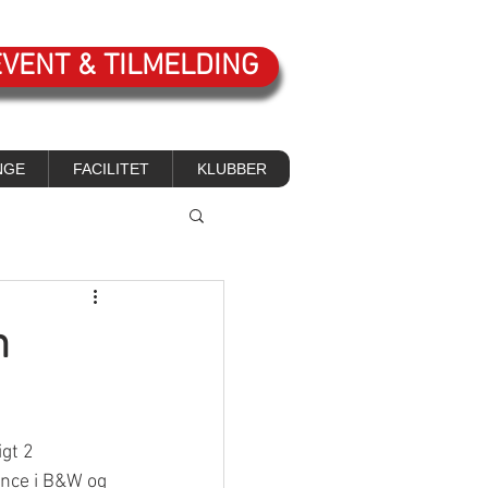
EVENT & TILMELDING
NGE
FACILITET
KLUBBER
m
gt 2 
ence i B&W og 