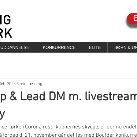
UDDANNELSE
KONKURRENCE
ELITE
BØRN & U
 feb. 2023
3 min læsning
p & Lead DM m. livestrea
y
nce-tørke i Corona restriktionernes skygge, er der nu endeli
På lørdag d. 21. november går det løs med Boulder konkurr