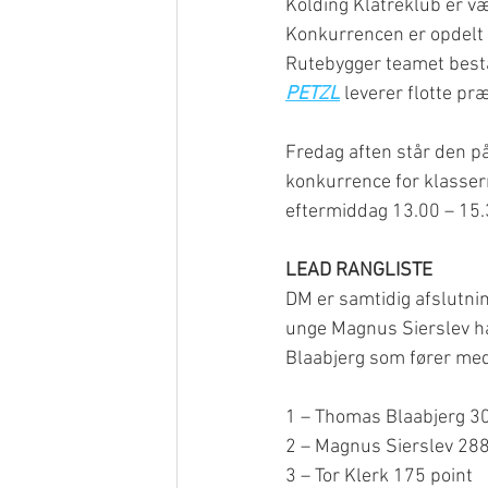
Kolding Klatreklub er v
Konkurrencen er opdelt i
Rutebygger teamet bestå
PETZL
 leverer flotte p
Fredag aften står den på
konkurrence for klassern
eftermiddag 13.00 – 15.30
LEAD RANGLISTE
DM er samtidig afslutni
unge Magnus Sierslev ha
Blaabjerg som fører med
1 – Thomas Blaabjerg 30
2 – Magnus Sierslev 288
3 – Tor Klerk 175 point