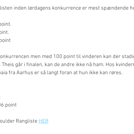
nglisten inden lørdagens konkurrence er mest spændende ho
oint. 
int.
point
 konkurrencen men med 100 point til vinderen kan der stadi
 Theis går i finalen, kan de andre ikke nå ham. Hos kvindern
a fra Aarhus er så langt foran at hun ikke kan røres.
t
06 point
oulder Rangliste 
HER