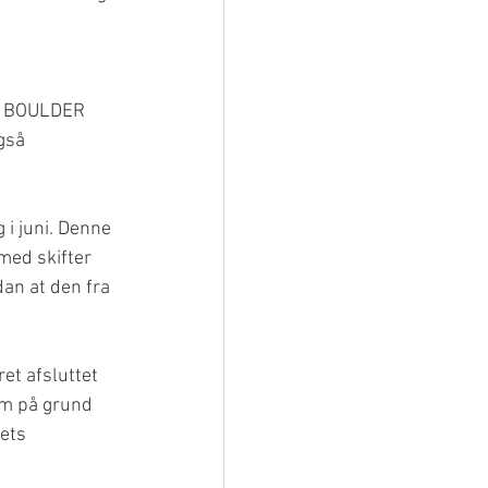
n BOULDER 
gså 
i juni. Denne 
med skifter 
an at den fra 
et afsluttet 
om på grund 
ets 