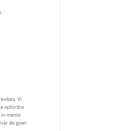
. 
evibes. Vi 
ne opfordre 
 in mente 
når de giver 