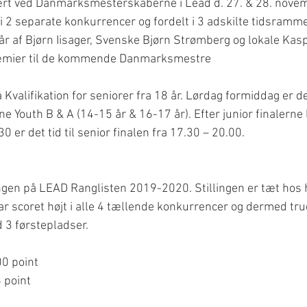
ært ved Danmarksmesterskaberne i Lead d. 27. & 28. novem
 2 separate konkurrencer og fordelt i 3 adskilte tidsramme
r af Bjørn Iisager, Svenske Bjørn Strømberg og lokale Kas
ræmier til de kommende Danmarksmestre   
 Kvalifikation for seniorer fra 18 år. Lørdag formiddag er de
e Youth B & A (14-15 år & 16-17 år). Efter junior finalerne 
 er det tid til senior finalen fra 17.30 – 20.00.
ngen på LEAD Ranglisten 2019-2020. Stillingen er tæt hos 
r scoret højt i alle 4 tællende konkurrencer og dermed tr
 3 førstepladser. 
0 point
 point