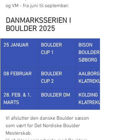
og VM - fra juni til september.
DANMARKSSERIEN I 
BOULDER 2025
25 JANUAR
BOULDER 
BISON 
CUP 1
BOULDERS, 
SØBORG
08 FEBRUAR
BOULDER 
AALBORG 
CUP 2
KLATREKLUB
28. FEB. & 1. 
BOULDER DM 
KOLDING 
MARTS
KLATREKLUB
Vi afslutter den danske Boulder sæson 
som vært for Det Nordiske Boulder 
Mesterskab. 