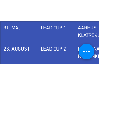
31..MA
J
LEAD CUP 1
AARHUS 
KLATREKLUB
23..AUGUST
LEAD CUP 2
BANANNA 
PARK, NKK
20..SEPTEMB
LEAD DM
BLOCS & 
ER
WALLS, DBKK
Der kommer snart meget mere info :)
Kontakt 
Carsten Lau Isaksen
carsten@klatreforbund.dk