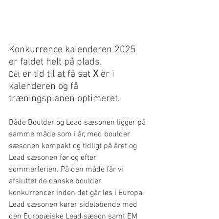
Konkurrence kalenderen 2025 
er faldet helt på plads. 
 er tid til at få sat 
X
 èr i 
Det
kalenderen og få 
træningsplanen optimeret.
Både Boulder og Lead sæsonen ligger på 
samme måde som i år, med boulder 
sæsonen kompakt og tidligt på året og 
Lead sæsonen før og efter 
sommerferien. På den måde får vi 
afsluttet de danske boulder 
konkurrencer inden det går løs i Europa. 
Lead sæsonen kører sideløbende med 
den Europæiske Lead sæson samt EM 